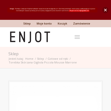
Sklep
Moje konto
Koszyk
Zamówienie
Sklep
Jesteś tutaj:
Home
/
Sklep
/
Gotowe od ręki
/
Torebka Skórzana Gigliola Piccola Mousse Marrone