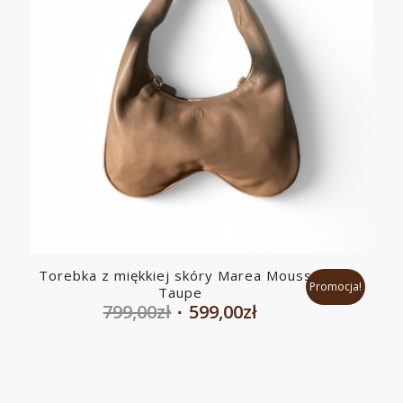
Torebka z miękkiej skóry Marea Mousse
Promocja!
Taupe
Pierwotna
Aktualna
799,00
zł
599,00
zł
cena
cena
wynosiła:
wynosi:
799,00zł.
599,00zł.