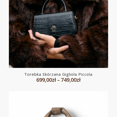
Torebka Skórzana Gigliola Piccola
Zakres
699,00
zł
–
749,00
zł
cen:
od
699,00zł
do
749,00zł