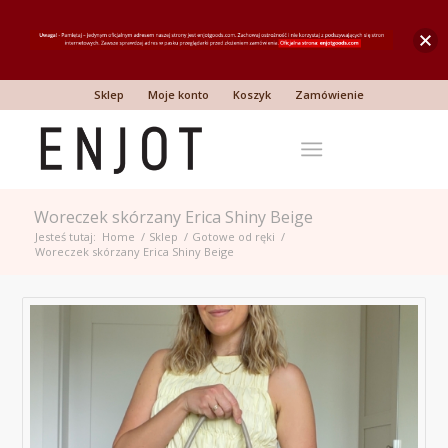
Sklep
Moje konto
Koszyk
Zamówienie
Woreczek skórzany Erica Shiny Beige
Jesteś tutaj:
Home
/
Sklep
/
Gotowe od ręki
/
Woreczek skórzany Erica Shiny Beige