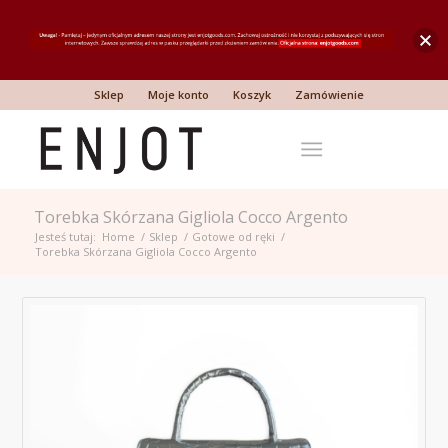
Sklep
Moje konto
Koszyk
Zamówienie
Torebka Skórzana Gigliola Cocco Argento
Jesteś tutaj:
Home
/
Sklep
/
Gotowe od ręki
/
Torebka Skórzana Gigliola Cocco Argento