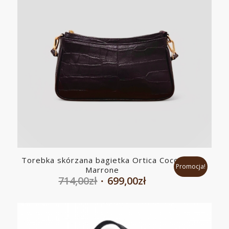
Torebka skórzana bagietka Ortica Cocco
Promocja!
Marrone
Pierwotna
Aktualna
714,00
zł
699,00
zł
cena
cena
wynosiła:
wynosi:
714,00zł.
699,00zł.